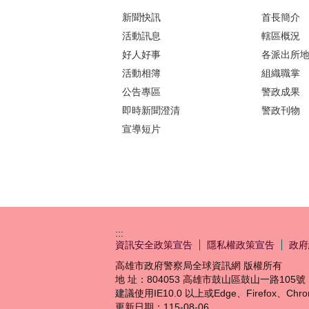
新聞快訊
首長簡介
活動訊息
轄區概況
好人好事
各派出所
活動相簿
組織職掌
公告專區
警政成果
即時新聞澄清
警政刊物
宣導短片
:::
資訊安全政策宣告
隱私權政策宣告
政府
高雄市政府警察局全球資訊網 版權所有
地 址：804053 高雄市鼓山區鼓山一路105號 │
建議使用IE10.0 以上或Edge、Firefox、C
更新日期：
115-08-06