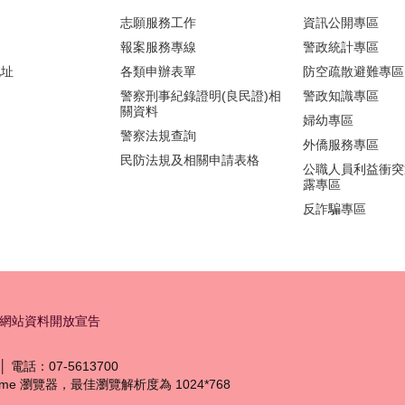
志願服務工作
資訊公開專區
報案服務專線
警政統計專區
地址
各類申辦表單
防空疏散避難專區
警察刑事紀錄證明(良民證)相
警政知識專區
關資料
婦幼專區
警察法規查詢
外僑服務專區
民防法規及相關申請表格
公職人員利益衝突
露專區
反詐騙專區
網站資料開放宣告
 電話：07-5613700
hrome 瀏覽器，最佳瀏覽解析度為 1024*768